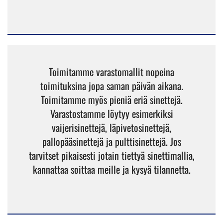
Toimitamme varastomallit nopeina
toimituksina jopa saman päivän aikana.
Toimitamme myös pieniä eriä sinettejä.
Varastostamme löytyy esimerkiksi
vaijerisinettejä, läpivetosinettejä,
pallopääsinettejä ja pulttisinettejä. Jos
tarvitset pikaisesti jotain tiettyä sinettimallia,
kannattaa soittaa meille ja kysyä tilannetta.