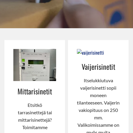
Vaijerisinetit
Itselukkiutuva
vaijerisinetti sopii
Mittarisinetit
moneen
tilanteeseen. Vaijerin
Etsitkö
vakiopituus on 250
tarrasinettejä tai
mm.
mittarisinettejä?
Valikoimissamme on
Toimitamme
myös muita