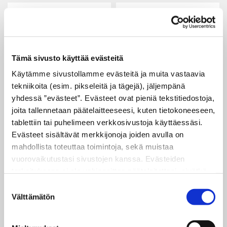
Tämä sivusto käyttää evästeitä
Käytämme sivustollamme evästeitä ja muita vastaavia
Pulttisinetit
Peltisinetit
tekniikoita (esim. pikseleitä ja tägejä), jäljempänä
yhdessä ”evästeet”. Evästeet ovat pieniä tekstitiedostoja,
joita tallennetaan päätelaitteeseesi, kuten tietokoneeseen,
Toimitamme erilaiset
Peltisiä
tablettiin tai puhelimeen verkkosivustoja käyttäessäsi.
pulttisinetit.
pallopääsinettejä
Evästeet sisältävät merkkijonoja joiden avulla on
Pulttisinettimme
käytetään
mahdollista toteuttaa toimintoja, sekä muistaa
ovat teräksisen
pääasiassa TIR-
vuorovaikutustasi sivustojen kanssa. Evästeiden
materiaalinsa
vaijerisinettinä
tarkoituksena ei ole vahingoittaa päätelaitettasi, eivätkä
ansiosta varsin
kuljetusten
ne lue muita tietoja laitteesi kiintolevyltä tai levitä
Suostumuksen
jämäköitä ja siten
sinetöintiin esim.
viruksia. Evästeisiin voidaan tallentaa tietoja verkossa
Välttämätön
valinta
oivia valintoja
konteissa,
toimivan palvelun käytön tai sivustolla vierailun aikana ja
moneen tilanteeseen
junavaunuissa,
myös näiden välillä.