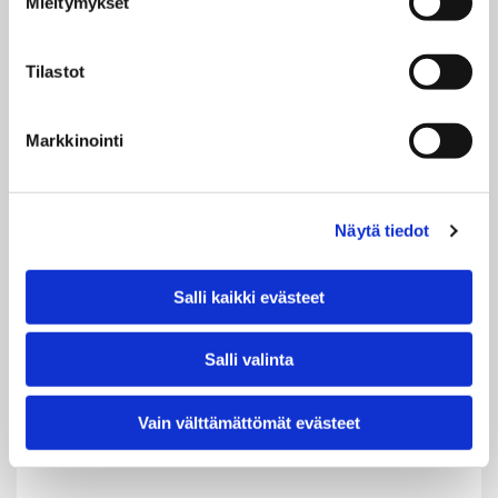
ja tarkoitukseen.
kuorma-autoissa ja
Mieltymykset
tullivarastoissa.
Tilastot
LUE LISÄÄ
LUE LISÄÄ
Markkinointi
Näytä tiedot
Salli kaikki evästeet
Salli valinta
Vain välttämättömät evästeet